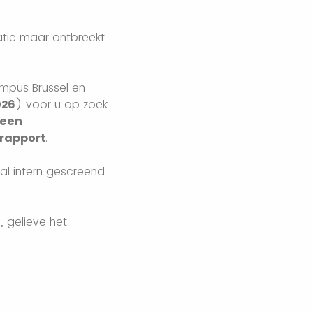
atie maar ontbreekt
mpus Brussel en
026
) voor u op zoek
een
rapport
.
zal intern gescreend
, gelieve het