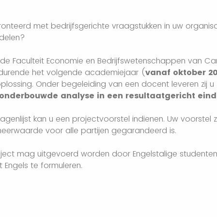
onteerd met bedrijfsgerichte vraagstukken in uw organis
ddelen?
de Faculteit Economie en Bedrijfswetenschappen van Ca
urende het volgende academiejaar (
vanaf oktober 2
plossing. Onder begeleiding van een docent leveren zij u
onderbouwde analyse in een resultaatgericht eind
genlijst kan u een projectvoorstel indienen. Uw voorstel 
erwaarde voor alle partijen gegarandeerd is.
roject mag uitgevoerd worden door Engelstalige studenten
t Engels te formuleren.